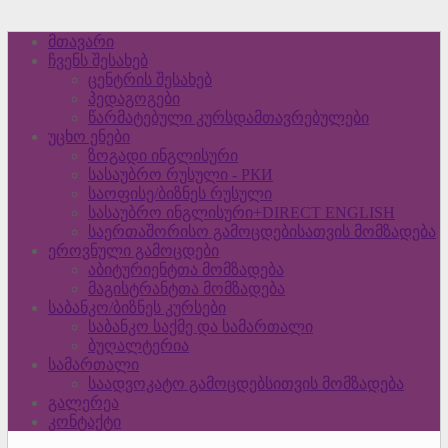
მთავარი
ჩვენს შესახებ
ცენტრის შესახებ
პედაგოგები
წარმატებული კურსდამთავრებულები
უცხო ენები
ზოგადი ინგლისური
სასაუბრო რუსული - РКИ
საოფისე/ბიზნეს რუსული
სასაუბრო ინგლისური+DIRECT ENGLISH
საერთაშორისო გამოცდებისათვის მომზადება
ეროვნული გამოცდები
აბიტურიენტთა მომზადება
მაგისტრანტთა მომზადება
საბანკო/ბიზნეს კურსები
საბანკო საქმე და სამართალი
ბუღალტერია
სამართალი
საადვოკატო გამოცდებსითვის მომზადება
გალერეა
კონტაქტი